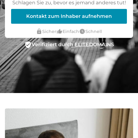
Schlagen Sie zu, bevor es jemand anderes tut!
Kontakt zum Inhaber aufnehmen
lock
thumb_up_alt
watch_later
Sicher
Einfach
Schnell
verified_user
Verifiziert durch ELITEDOMAINS