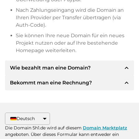
Nach Zahlungseingang wird die Domain an
Ihren Provider per Transfer übertragen (via
Auth-Code).
Sie können Ihre neue Domain für ein neues
Projekt nutzen oder auf Ihre bestehende
Homepage weiterleiten.
expand_less
Wie bezahlt man eine Domain?
expand_less
Bekommt man eine Rechnung?
Nach einer Einigung wird der Inhaber Ihnen die
Details der Zahlung mitteilen. Der Inhaber wird
Ihnen dann die SEPA Bankdetails mitteilen und
Ja, der Verkäufer wird Ihnen eine
auf Wunsch auch Paypal oder weitere
ordnungsgemäße Rechnung senden. Bei
Zahlungsmethoden anbieten.
größeren Kaufpreisen bekommen Sie auf
Deutsch
Wunsch auch einen zusätzlichen Kaufvertrag.
Bitte geben Sie bei der Überweisung immer
Die Domain 5h1.de wird auf diesem
Domain Marktplatz
den Domainnamen und die
angeboten. Über dieses Formular kann entweder ein
Rechnungsnummer an.