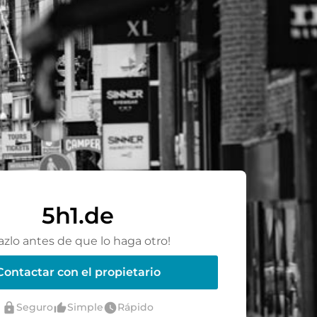
5h1.de
azlo antes de que lo haga otro!
Contactar con el propietario
lock
thumb_up_alt
watch_later
Seguro
Simple
Rápido