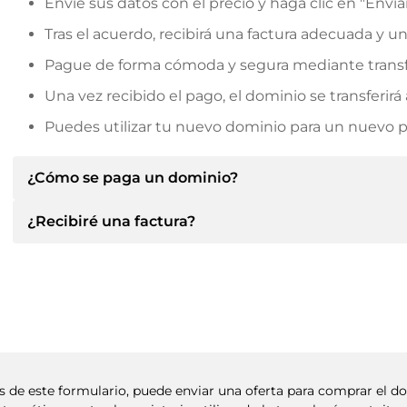
Envíe sus datos con el precio y haga clic en "Envia
Tras el acuerdo, recibirá una factura adecuada y u
Pague de forma cómoda y segura mediante transf
Una vez recibido el pago, el dominio se transferi
Puedes utilizar tu nuevo dominio para un nuevo pro
¿Cómo se paga un dominio?
¿Recibiré una factura?
Tras llegar a un acuerdo, el propietario le informará d
le facilitará los datos bancarios SEPA y, si lo desea,
Sí, el vendedor le enviará la factura correspondiente
Indique siempre el nombre de dominio y el número de 
un contrato de compra adicional si lo solicita.
vés de este formulario, puede enviar una oferta para comprar el