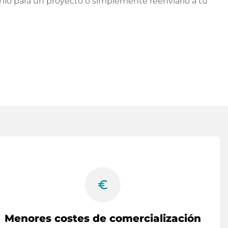
nio para un proyecto o simplemente reenviarlo a tu
euro_symbol
Menores costes de comercialización