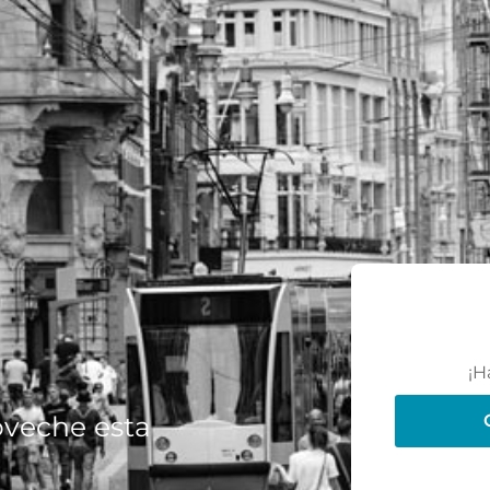
¡H
oveche esta