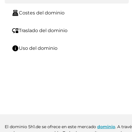
point_of_sale
Costes del dominio
move_down
Traslado del dominio
info
Uso del dominio
El dominio 5h1.de se ofrece en este mercado
dominio
. A tra